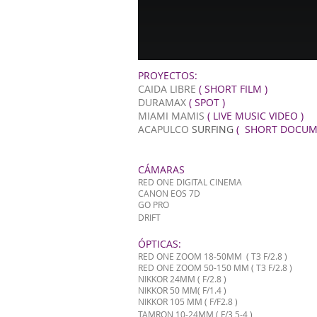
PROYECTOS:
CAIDA LIBRE
( SHORT FILM )
DURAMAX
( SPOT )
MIAMI MAMIS
( LIVE MUSIC VIDEO )
ACAPULCO
SURFING
( SHORT DOCUM
CÁMARAS
RED ONE DIGITAL CINEMA
CANON EOS 7D
GO PRO
DRIFT​
ÓPTICAS:
RED ONE ZOOM 18-50MM ( T3 F/2.8 )
RED ONE ZOOM 50-150 MM ( T3 F/2.8 )
NIKKOR 24MM ( F/2.8 )
NIKKOR 50 MM( F/1.4 )
NIKKOR 105 MM ( F/F2.8 )
TAMRON 10-24MM ( F/3,5-4 )